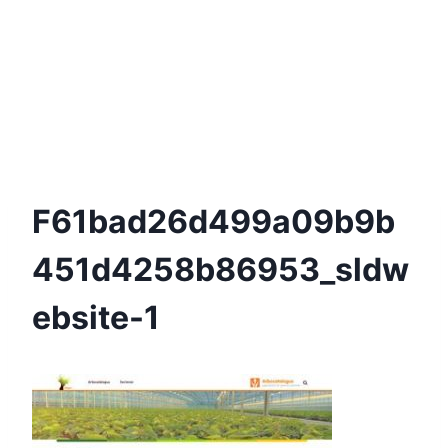
F61bad26d499a09b9b
451d4258b86953_sldw
Ebsite-1