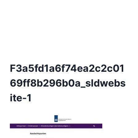
F3a5fd1a6f74ea2c2c01
69ff8b296b0a_sldwebs
Ite-1