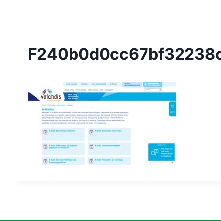
F240b0d0cc67bf32238c6