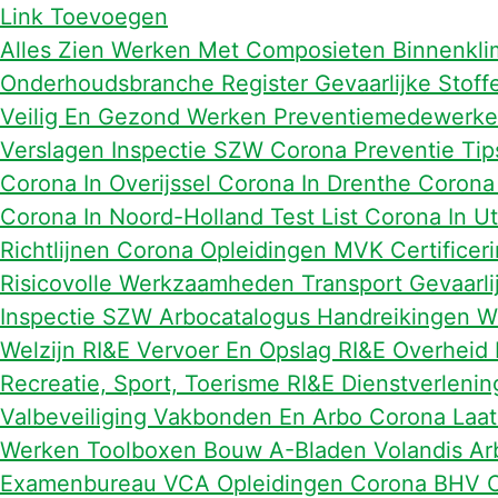
Link Toevoegen
Alles Zien
Werken Met Composieten
Binnenkli
Onderhoudsbranche
Register Gevaarlijke Stof
Veilig En Gezond Werken
Preventiemedewerk
Verslagen Inspectie SZW
Corona Preventie Ti
Corona In Overijssel
Corona In Drenthe
Corona
Corona In Noord-Holland
Test List
Corona In U
Richtlijnen
Corona Opleidingen
MVK Certificer
Risicovolle Werkzaamheden Transport
Gevaarli
Inspectie SZW
Arbocatalogus Handreikingen
W
Welzijn
RI&E Vervoer En Opslag
RI&E Overheid
Recreatie, Sport, Toerisme
RI&E Dienstverleni
Valbeveiliging
Vakbonden En Arbo
Corona Laa
Werken
Toolboxen Bouw
A-Bladen Volandis
Ar
Examenbureau
VCA Opleidingen
Corona
BHV O