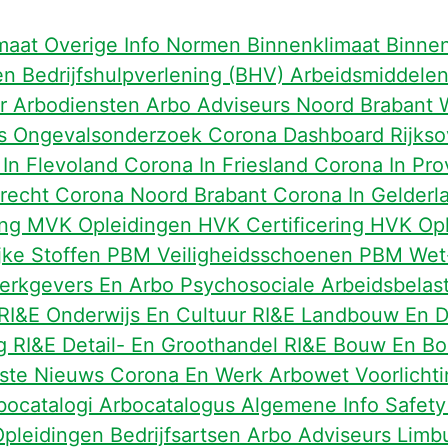
maat Overige Info
Normen Binnenklimaat
Binne
fen
Bedrijfshulpverlening (BHV)
Arbeidsmiddele
er
Arbodiensten
Arbo Adviseurs Noord Brabant
ps
Ongevalsonderzoek
Corona Dashboard Rijksov
 In Flevoland
Corona In Friesland
Corona In Pro
trecht
Corona Noord Brabant
Corona In Gelder
ing
MVK Opleidingen
HVK Certificering
HVK Op
jke Stoffen
PBM Veiligheidsschoenen
PBM Wet
erkgevers En Arbo
Psychosociale Arbeidsbelas
RI&E Onderwijs En Cultuur
RI&E Landbouw En D
ng
RI&E Detail- En Groothandel
RI&E Bouw En Bo
tste Nieuws
Corona En Werk
Arbowet Voorlicht
bocatalogi
Arbocatalogus Algemene Info
Safety
pleidingen
Bedrijfsartsen
Arbo Adviseurs Limb