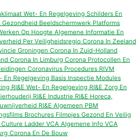
nklimaat Wet- En Regelgeving
Schilders En
n
Gezondheid
Beeldschermwerk
Platforms
Werken Op Hoogte
Algemene Informatie En
erheid Per Veiligheidsregio
Corona In Zeeland
vincie Groningen
Corona In Zuid-Holland
land
Corona In Limburg
Corona Protocollen En
leidingen
Coronavirus Procedures RIVM
- En Regelgeving
Basis Inspectie Modules
ting
RI&E Wet- En Regelgeving
RI&E Zorg En
ierhouderij
RI&E Industrie
RI&E Horeca,
uwnijverheid
RI&E Algemeen
PBM
ingsfilms
Brochures
Filmpjes Gezond En Veilig
 Culture Ladder
VCA Algemene Info
VCA
urg
Corona En De Bouw