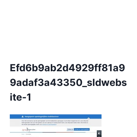
Efd6b9ab2d4929ff81a9
9adaf3a43350_sldwebs
Ite-1