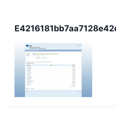
E4216181bb7aa7128e42d