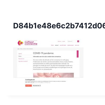
D84b1e48e6c2b7412d06