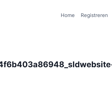
Home
Registreren
f6b403a86948_sldwebsite