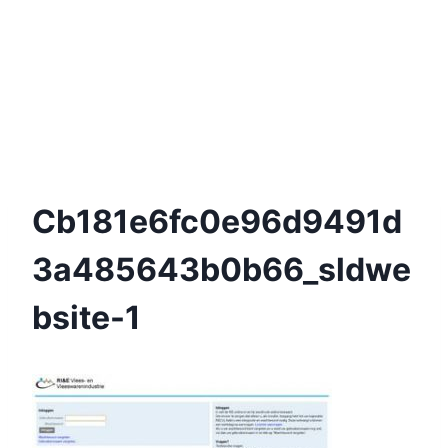
Cb181e6fc0e96d9491d
3a485643b0b66_sldwe
Bsite-1