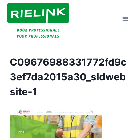
Doorgaan
Naar
Inhoud
C09676988331772fd9c
3ef7da2015a30_sldweb
Site-1