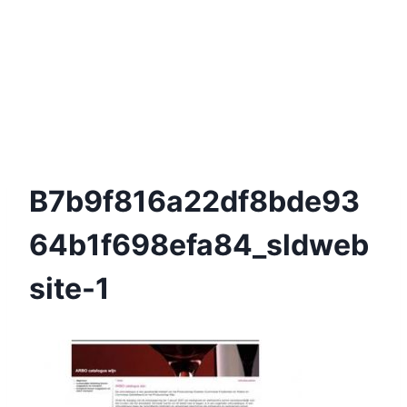
B7b9f816a22df8bde93
64b1f698efa84_sldweb
Site-1