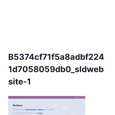
B5374cf71f5a8adbf224
1d7058059db0_sldweb
Site-1