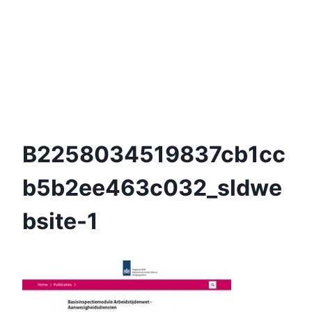
B2258034519837cb1cc
B5b2ee463c032_sldwe
Bsite-1