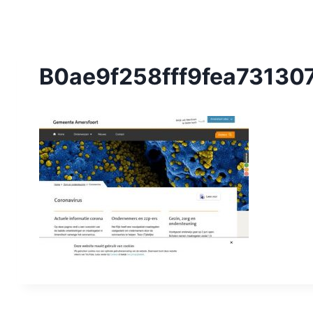
B0ae9f258fff9fea73130