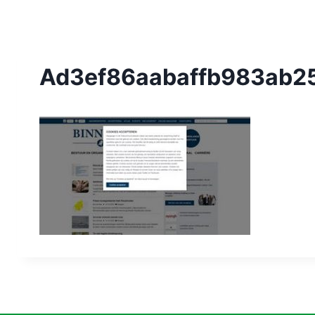
Ad3ef86aabaffb983ab25