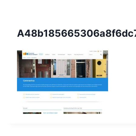
A48b185665306a8f6dc7