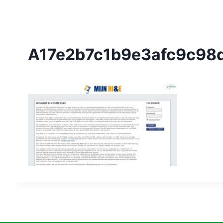
A17e2b7c1b9e3afc9c98d