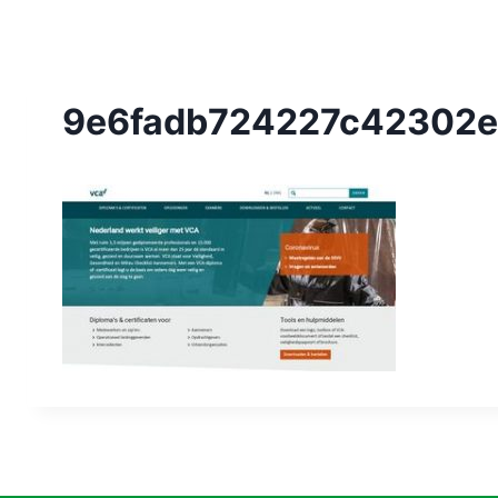
9e6fadb724227c42302e