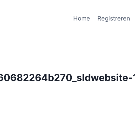
Home
Registreren
60682264b270_sldwebsite-