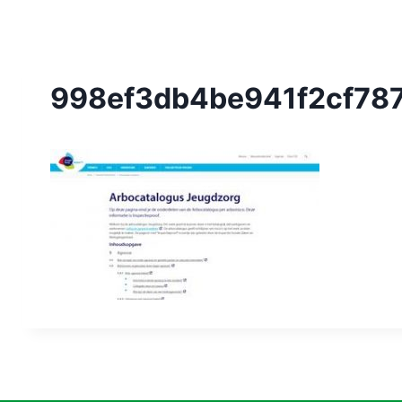
998ef3db4be941f2cf787