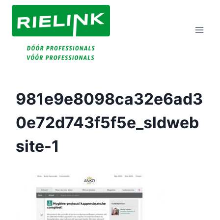
Doorgaan
Naar
Inhoud
981e9e8098ca32e6ad3
0e72d743f5f5e_sldweb
Site-1