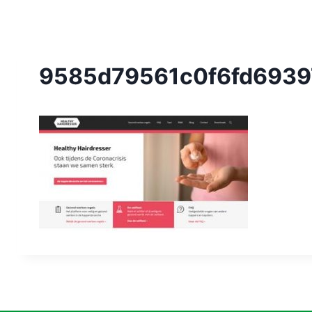
9585d79561c0f6fd6939