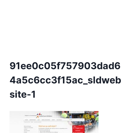
91ee0c05f757903dad6
4a5c6cc3f15ac_sldweb
Site-1