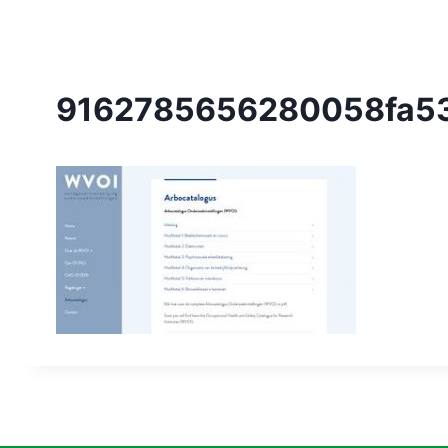
9162785656280058fa53