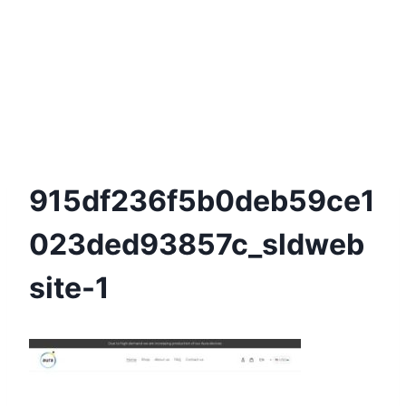
915df236f5b0deb59ce1
023ded93857c_sldweb
Site-1