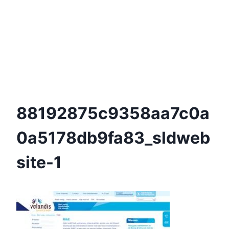
88192875c9358aa7c0a
0a5178db9fa83_sldweb
Site-1