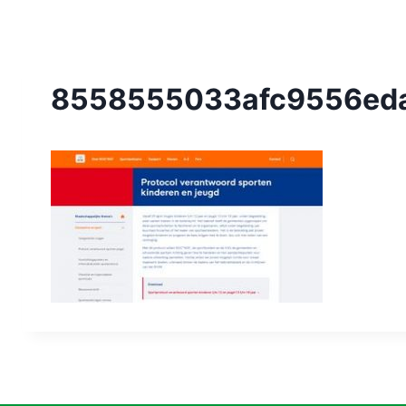
8558555033afc9556eda