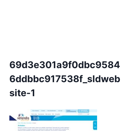
69d3e301a9f0dbc9584
6ddbbc917538f_sldweb
Site-1