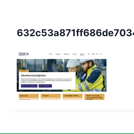
632c53a871ff686de703