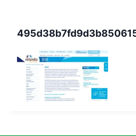
495d38b7fd9d3b850615