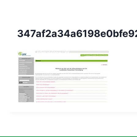
347af2a34a6198e0bfe92