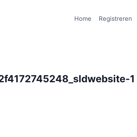
Home
Registreren
f4172745248_sldwebsite-1