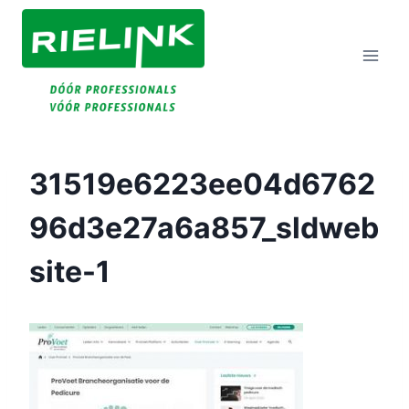
Doorgaan
Naar
Inhoud
31519e6223ee04d6762
96d3e27a6a857_sldweb
Site-1