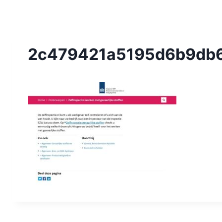
2c479421a5195d6b9db6