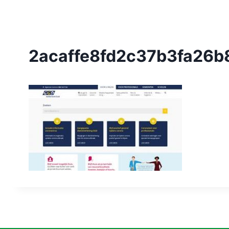
2acaffe8fd2c37b3fa26b