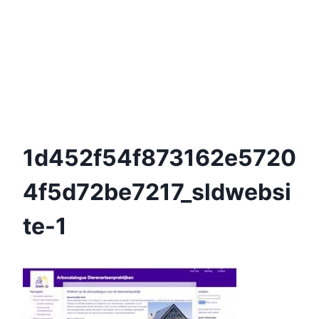
1d452f54f873162e5720
4f5d72be7217_sldwebsi
Te-1