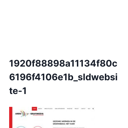
1920f88898a11134f80c
6196f4106e1b_sldwebsi
Te-1