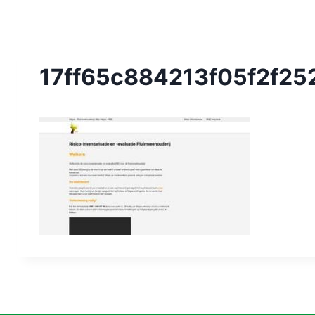
17ff65c884213f05f2f25