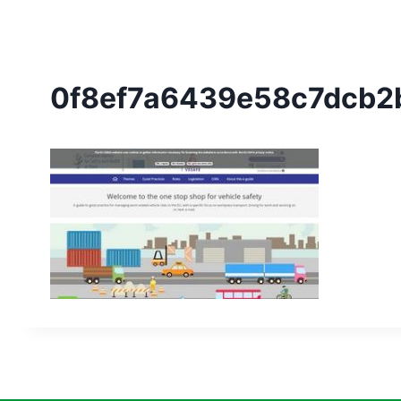
0f8ef7a6439e58c7dcb2b