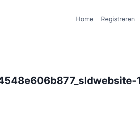
Home
Registreren
4548e606b877_sldwebsite-